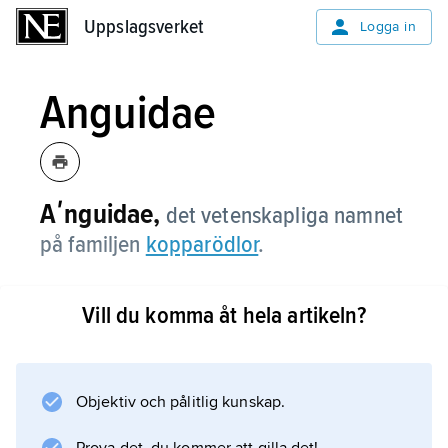
Uppslagsverket
Uppslagsverket
Logga in
Anguidae
Aʹnguidae,
det vetenskapliga namnet
på familjen
kopparödlor
.
Vill du komma åt hela artikeln?
Information om artikeln
Objektiv och pålitlig kunskap.