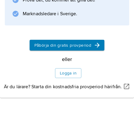
Prova det, du kommer att gilla det!
Marknadsledare i Sverige.
Påbörja din gratis provperiod
eller
Logga in
Är du lärare? Starta din kostnadsfria provperiod härifrån.