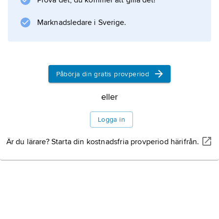
Prova det, du kommer att gilla det!
Litteraturanvisning
Marknadsledare i Sverige.
Information om artikeln
Påbörja din gratis provperiod
eller
Logga in
Är du lärare? Starta din kostnadsfria provperiod härifrån.