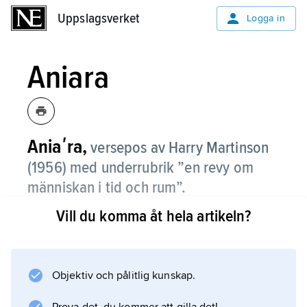
Uppslagsverket
Uppslagsverket
Logga in
Aniara
Aniaʹra,
versepos av Harry Martinson
(1956) med underrubrik ”en revy om
människan i tid och rum”.
Vill du komma åt hela artikeln?
Aniara är ett rymdskepp, som kommit ur kurs
och styr rätt ut i rymden mot sin undergång,
en symbol för den mänskliga civilisationen.
Det är det första science fiction-eposet och
Objektiv och pålitlig kunskap.
kan betecknas som en kritisk, varnande utopi.