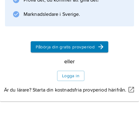
Prova det, du kommer att gilla det!
Om man inte tar hänsyn till detta fenomen vid
Marknadsledare i Sverige.
tolkning av geoelektriska mätningar kan
resultatet bli felaktiga slutsatser om
berglagrets stupning och strykning. Se vidare
resistivitetsmetoder
Påbörja din gratis provperiod
.
eller
Logga in
Information om artikeln
Är du lärare? Starta din kostnadsfria provperiod härifrån.