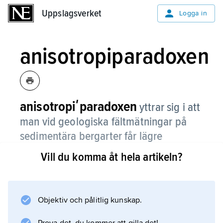
Uppslagsverket
Uppslagsverket
Logga in
anisotropiparadoxen
anisotropiʹparadoxen
yttrar sig i att
man vid geologiska fältmätningar på
sedimentära bergarter får lägre
motståndsvärden vinkelrätt mot
Vill du komma åt hela artikeln?
lagringen än parallellt med lagringen,
medan laboratoriemätningar på ett
prov från samma bergart visar att
Objektiv och pålitlig kunskap.
motståndet vinkelrätt mot lagringen bör
vara det största.