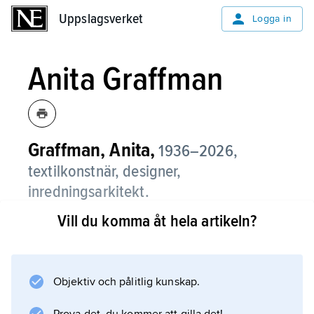
Uppslagsverket
Uppslagsverket
Logga in
Anita Graffman
Graffman, Anita,
1936–2026,
textilkonstnär, designer,
inredningsarkitekt.
Vill du komma åt hela artikeln?
Anita Graffman gjorde monumental textil för
offentlig miljö, ofta naturinspirerade
kompositioner på vävd ullbotten där inplock
av grövre garn ger en kraftfull och målerisk
Objektiv och pålitlig kunskap.
reliefverkan. Hon renoverade även