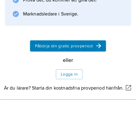
Prova det, du kommer att gilla det!
kulturhistoriska miljöer samt gjorde tapet- och
mattkollektioner.
Marknadsledare i Sverige.
Information om artikeln
Påbörja din gratis provperiod
eller
Logga in
Är du lärare? Starta din kostnadsfria provperiod härifrån.