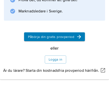
Prova det, du kommer att gilla det!
Marknadsledare i Sverige.
Påbörja din gratis provperiod
eller
Logga in
Är du lärare? Starta din kostnadsfria provperiod härifrån.