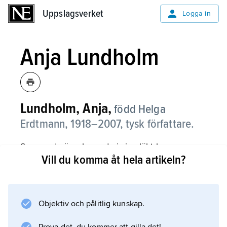
Uppslagsverket
Uppslagsverket
Logga in
Anja Lundholm
Lundholm, Anja,
född Helga
Erdtmann, 1918–2007, tysk författare.
Som enda överlevande i sin släkt kom
Vill du komma åt hela artikeln?
Lundholm efter kriget till Sverige och gifte sig
där. Från 1953 var hon bosatt i Tyskland.
Objektiv och pålitlig kunskap.
Information om artikeln