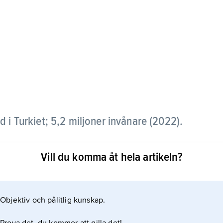
 i Turkiet; 5,2 miljoner invånare (2022).
e Asien, är som huvudstad främst förvaltnings-,
Vill du komma åt hela artikeln?
 trafikknut och har flera universitet. Ankara är
för sin vin- och sockerbetsodling och avel av
Industribilden domineras
Objektiv och pålitlig kunskap.
else