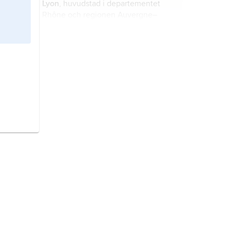
Lyon
, huvudstad i departementet
Rhône och regionen Auvergne–
Rhône-Alpes, sydöstra Frankrike.
Caracas
, huvudstad i Venezuela; 2,1
miljoner invånare (2019).
Istanbul
, turkiska
İstanbul
, till 1926
Konstantinopel
, stad i nordvästra
Turkiet; 15,2 miljoner invånare
(2022).
Aleppo,
arabiska
Ḥalab
, turkiska
Halep
, stad i nordvästra Syrien; 1,8
miljoner invånare (2010).
Jerusalem,
hebreiska
Yerushalayim
,
arabiska
al-Quds
, stad i Israel och på
den av Israel ockuperade
Västbanken; 966 200 invånare