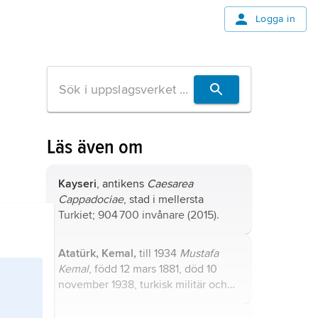
Logga in
Läs även om
Kayseri
, antikens
Caesarea
Cappadociae
, stad i mellersta
Turkiet; 904 700 invånare (2015).
Atatürk,
Kemal,
till 1934
Mustafa
Kemal
, född 12 mars 1881, död 10
november 1938, turkisk militär och
statsman, Turkiets första president
1923–38.