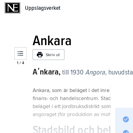
Uppslagsverket
Uppslagsverket
Ankara
Skriv ut
1
/
4
Aʹnkara,
till 1930
Angora
,
huvudstad
Ankara, som är beläget i det inre av Mindr
finans- och handelscentrum. Staden är också
beläget i ett jordbruksdistrikt som är känt 
angoraget (för produktion av mohairgarn). 
Stadsbild och bebygg