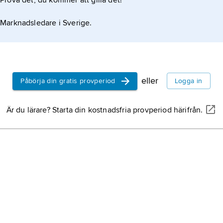
Prova det, du kommer att gilla det!
Marknadsledare i Sverige.
eller
Påbörja din gratis provperiod
Logga in
Är du lärare? Starta din kostnadsfria provperiod härifrån.