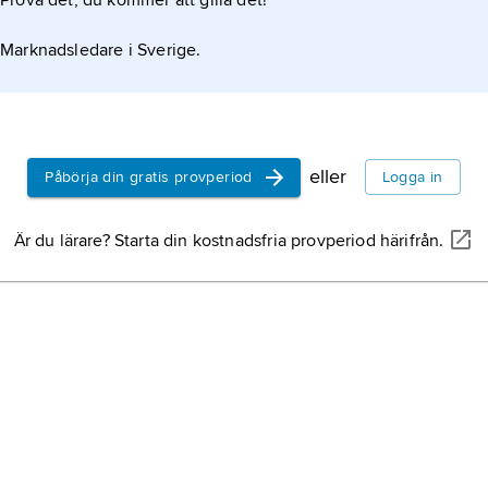
Prova det, du kommer att gilla det!
Marknadsledare i Sverige.
eller
Påbörja din gratis provperiod
Logga in
Är du lärare? Starta din kostnadsfria provperiod härifrån.