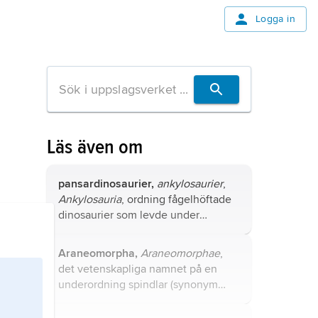
Logga in
Läs även om
pansardinosaurier,
ankylosaurier
,
Ankylosauria
, ordning fågelhöftade
dinosaurier som levde under
perioderna jura och krita (för ca 170–
66 miljoner år sedan).
Araneomorpha,
Araneomorphae
,
det vetenskapliga namnet på en
underordning spindlar (synonym
Labidognatha[e]
); även på en
infraordning (infraordningarna