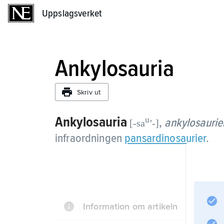
Uppslagsverket
Uppslagsverket
Ankylosauria
Skriv ut
Ankylosauria
u
,
ankylosaurie
[-sa
ʹ-]
infraordningen
pansardinosaurier
.
Information om artikeln