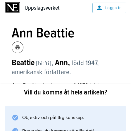
Uppslagsverket
Uppslagsverket
Logga in
Ann Beattie
Beattie
Ann,
,
född 1947,
[bi:ʹti]
amerikansk författare.
Ann Beattie slog igenom på 1970-talet som
Vill du komma åt hela artikeln?
sede- och miljöskildrare. Hennes romaner,
t.ex.
Chilly Scenes of Winter
(1976; ”Djupt i vinterkylan”),
Objektiv och pålitlig kunskap.
Falling in Place