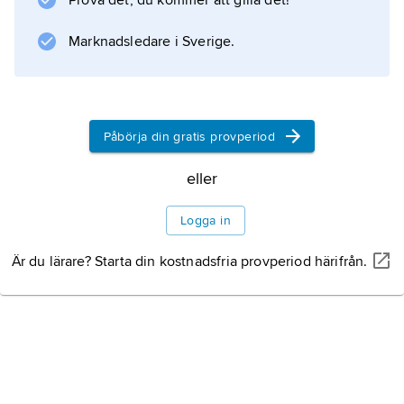
Prova det, du kommer att gilla det!
(1980; ”Allt faller på plats”),
Picturing Will
Marknadsledare i Sverige.
(1989; ”Bilden av Will”) och
The Doctor's House
(2002) är beskrivningar av den egna
generationens försök att
Påbörja din gratis provperiod
eller
Information om artikeln
Logga in
Är du lärare? Starta din kostnadsfria provperiod härifrån.