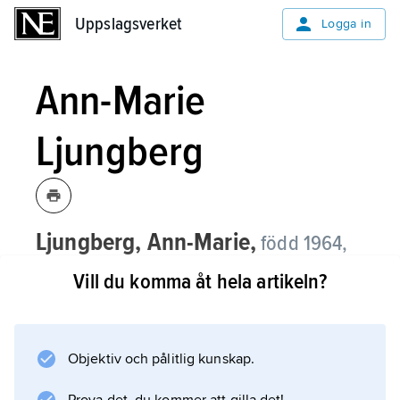
Uppslagsverket
Uppslagsverket
Logga in
Ann-Marie
Ljungberg
Ljungberg, Ann-Marie,
född 1964,
författare.
Vill du komma åt hela artikeln?
Ann-Marie Ljungberg debuterade med
Resan till Kautokeino
(1998), som har kallats en roadmovie i
Objektiv och pålitlig kunskap.
bokform och som handlar om några rotlösa