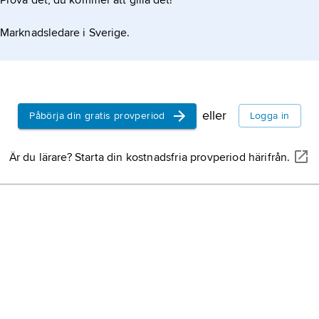
Prova det, du kommer att gilla det!
Marknadsledare i Sverige.
eller
Påbörja din gratis provperiod
Logga in
Är du lärare? Starta din kostnadsfria provperiod härifrån.