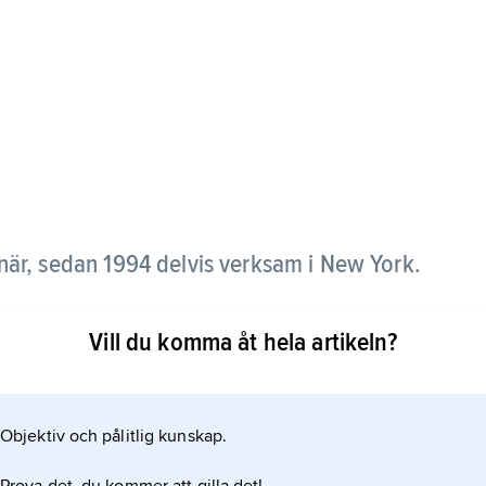
när, sedan 1994 delvis verksam i New York.
erlin och Stockholm 1986–92 har Ann-Sofi Sidén
Vill du komma åt hela artikeln?
earbetar existentiella frågor, blottlägger både
a rum och vardagens subtila maktrelationer.
Objektiv och pålitlig kunskap.