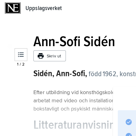
Uppslagsverket
Uppslagsverket
Ann-Sofi Sidén
Skriv ut
1
/
2
Sidén, Ann-Sofi,
född 1962, konst
Efter utbildning vid konsthögskolorna i B
arbetat med video och installationer. Hon b
bokstavligt och psykiskt människans trång
Litteraturanvisning