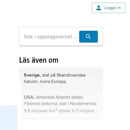
Logga in
Läs även om
Sverige,
stat på Skandinaviska
halvön, norra Europa.
USA,
Amerikas förenta stater
,
Förenta staterna
, stat i Nordamerika;
2
9,8 miljoner km
(därav 0,7 miljoner
2
km
vatten), 336,6 miljoner invånare
(2024).