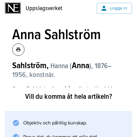
Uppslagsverket
Uppslagsverket
Logga in
Anna Sahlström
Sahlström,
Anna
Hanna (
), 1876–
1956,
konstnär.
Anna Sahlström kom från ett värmländskt
Vill du komma åt hela artikeln?
bondehem, som nu är museum. Brodern
Bror Sahlström
(1869–1915) var skulptör och
konsthantverkare. Hans vän Carl Wilhelmson
Objektiv och pålitlig kunskap.
besökte hemmet och Anna Sahlström är