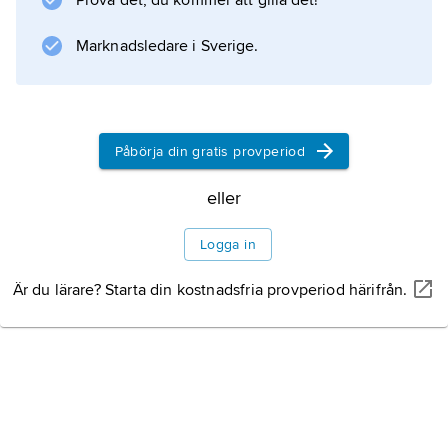
Prova det, du kommer att gilla det!
modell på flera av hans tavlor. Uppmuntrad av
honom utbildade hon sig till målare och
Marknadsledare i Sverige.
grafiker. Hon är främst känd
Litteraturanvisning
Påbörja din gratis provperiod
eller
Information om artikeln
Logga in
Är du lärare? Starta din kostnadsfria provperiod härifrån.