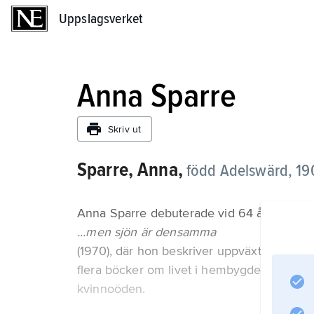
Uppslagsverket
Uppslagsverket
Anna Sparre
Skriv ut
Sparre, Anna,
född Adelswärd,
19
Anna Sparre debuterade vid 64 års ålder 
...men sjön är densamma
(1970), där hon beskriver uppväxtåren på 
flera böcker om livet i hembygden samt ett 
kvinnoöden.