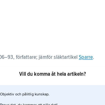
06–93, författare; jämför släktartikel
Sparre
.
med den självbiografiska boken
Vill du komma åt hela artikeln?
Adelsnäs utanför Åtvidaberg. Debuten följdes av
stort antal historiska romaner kring olika
Objektiv och pålitlig kunskap.