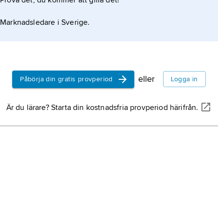
Prova det, du kommer att gilla det!
Marknadsledare i Sverige.
eller
Påbörja din gratis provperiod
Logga in
Är du lärare? Starta din kostnadsfria provperiod härifrån.