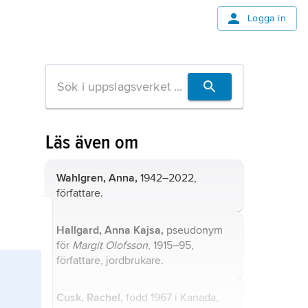
Logga in
Läs även om
Wahlgren, Anna,
1942–2022,
författare.
Hallgard, Anna Kajsa,
pseudonym
för
Margit Olofsson
, 1915–95,
författare, jordbrukare.
Cusk, Rachel,
född 1967 i Kanada,