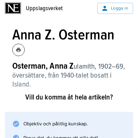
Uppslagsverket
Uppslagsverket
Logga in
Anna Z. Osterman
Osterman, Anna Z
ulamith,
1902–69,
översättare, från 1940-talet bosatt i
Island.
Vill du komma åt hela artikeln?
Osterman har bland annat översatt Laxness
roman ”Fria män” (1949), Davíð Stefánssons
roman ”Solon Islandus” (1964) och ”Den
gyllene porten”, ett skådespel byggt på en
Objektiv och pålitlig kunskap.
isländsk folksaga. Avlägsen släkting till Andrej