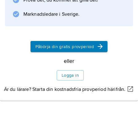
Prova det, du kommer att gilla det!
och Ivan Osterman.
Marknadsledare i Sverige.
Information om artikeln
Påbörja din gratis provperiod
eller
Logga in
Är du lärare? Starta din kostnadsfria provperiod härifrån.