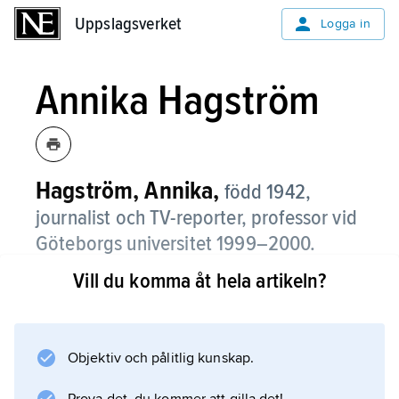
Uppslagsverket
Uppslagsverket
Logga in
Annika Hagström
Hagström, Annika,
född 1942,
journalist och TV-reporter, professor vid
Göteborgs universitet 1999–2000.
Vill du komma åt hela artikeln?
Annika Hagström arbetade 1965–72 på
Expressen och därefter ett år på
Norrskensflamman. År 1973 anställdes hon vid
Sveriges Television, där hon gjorde en
Objektiv och pålitlig kunskap.
uppmärksammad insats som intervjuare och