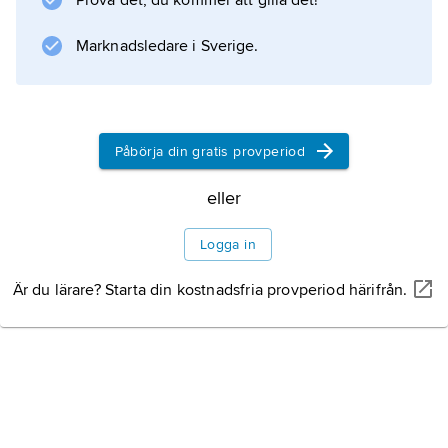
Prova det, du kommer att gilla det!
programledare, bland annat i ”Magasinet” och
i studioprogram där nyheter och
Marknadsledare i Sverige.
underhållning blandats. 1996 lämnade
Hagström SVT för arbete vid TV4.
Påbörja din gratis provperiod
Information om artikeln
eller
Logga in
Är du lärare? Starta din kostnadsfria provperiod härifrån.