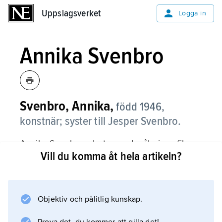
Uppslagsverket
Uppslagsverket
Logga in
Annika Svenbro
Svenbro, Annika,
född 1946,
konstnär; syster till Jesper Svenbro.
Annika Svenbro arbetar med måleri, grafik
Vill du komma åt hela artikeln?
och skulptur samt blandformer av dessa
tekniker.
Objektiv och pålitlig kunskap.
Information om artikeln