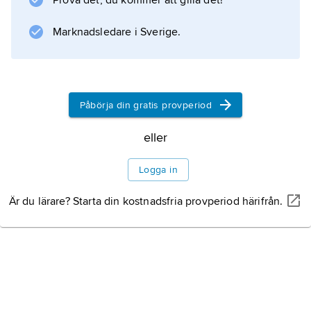
Prova det, du kommer att gilla det!
Marknadsledare i Sverige.
Påbörja din gratis provperiod
eller
Logga in
Är du lärare? Starta din kostnadsfria provperiod härifrån.