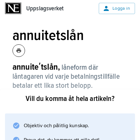
Uppslagsverket
Uppslagsverket
Logga in
annuitetslån
annuiteʹtslån,
låneform där
låntagaren vid varje betalningstillfälle
betalar ett lika stort belopp.
Vill du komma åt hela artikeln?
Detta innebär att i början av
återbetalningstiden dominerar räntan och i
slutet amorteringen.
Objektiv och pålitlig kunskap.