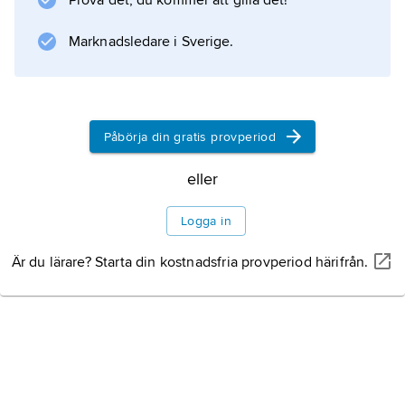
Prova det, du kommer att gilla det!
Information om artikeln
Marknadsledare i Sverige.
Påbörja din gratis provperiod
eller
Logga in
Är du lärare? Starta din kostnadsfria provperiod härifrån.