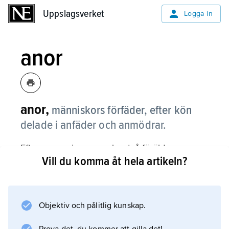
Uppslagsverket
Uppslagsverket
Logga in
anor
anor,
människors förfäder, efter kön
delade i anfäder och anmödrar.
Eftersom varje person har två föräldrar,
Vill du komma åt hela artikeln?
fördubblas antalet anor med varje led bakåt.
Om en person härstammar från förfäder som
varit besläktade med varandra, blir det
verkliga antalet anor mindre än det teoretiska
Objektiv och pålitlig kunskap.
(