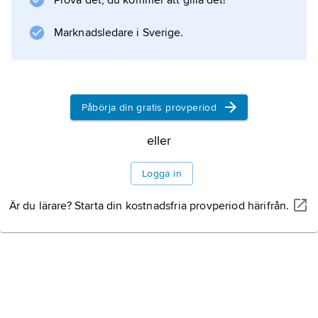
Prova det, du kommer att gilla det!
anförlust
).
Marknadsledare i Sverige.
Anförskjutning
består i att samma person i antavlan
förekommer i olika led, t.ex.
Litteraturanvisning
Påbörja din gratis provperiod
eller
Logga in
Information om artikeln
Är du lärare? Starta din kostnadsfria provperiod härifrån.