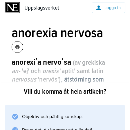
Uppslagsverket
Uppslagsverket
Logga in
anorexia nervosa
anorexiʹa nervoʹsa
(av grekiska
an-
'ej' och
orexis
'aptit' samt latin
nervosus
'nervös')
,
ätstörning som
kännetecknas av extrem viktminskning
Vill du komma åt hela artikeln?
och självsvält samt oftast en intensiv
rädsla för att gå upp i vikt och en stark
önskan att vara smal.
Objektiv och pålitlig kunskap.
Sjukdomen har både fysiska och psykiska