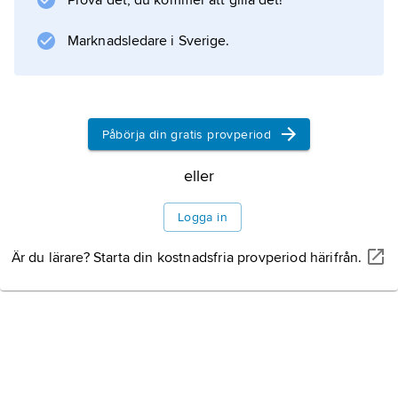
Prova det, du kommer att gilla det!
Marknadsledare i Sverige.
Påbörja din gratis provperiod
eller
Logga in
Är du lärare? Starta din kostnadsfria provperiod härifrån.