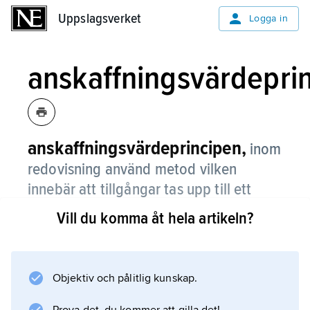
Uppslagsverket
Uppslagsverket
Logga in
anskaffningsvärdepri
anskaffningsvärdeprincipen,
inom
redovisning använd metod vilken
innebär att tillgångar tas upp till ett
värde som motsvarar de utgifter man
Vill du komma åt hela artikeln?
haft för köpet eller tillverkningen av
anläggningstillgången,
anskaffningsvärdet.
Objektiv och pålitlig kunskap.