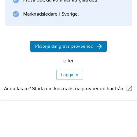
Prova det, du kommer att gilla det!
Marknadsledare i Sverige.
Information om artikeln
Påbörja din gratis provperiod
eller
Logga in
Är du lärare? Starta din kostnadsfria provperiod härifrån.