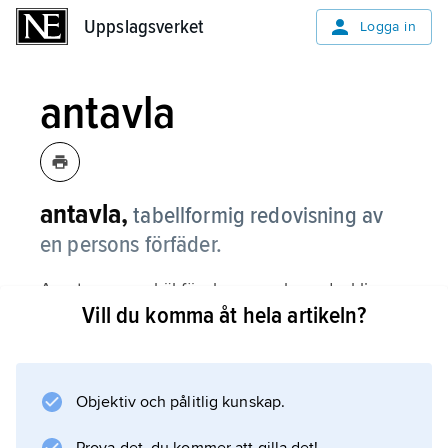
Uppslagsverket
Uppslagsverket
Logga in
antavla
antavla,
tabellformig redovisning av
en persons förfäder.
Av utrymmesskäl förekommer huvudsakligen
Vill du komma åt hela artikeln?
antavlor endast för fem eller sex led, dvs. 32
eller 64 anor, vartill särskilda blanketter
utarbetats av genealogiska föreningar.
Stundom används även solfjäderformade eller
Objektiv och pålitlig kunskap.
cirkelrunda antavlor, varvid den person från