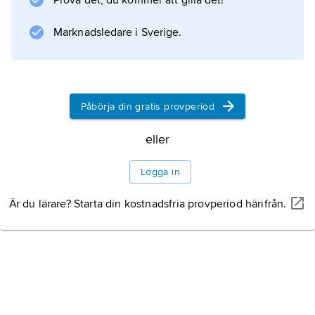
Prova det, du kommer att gilla det!
vilken man utgår placeras i mitten och
utrymme finns för det med varje led
Marknadsledare i Sverige.
fördubblade antalet
Påbörja din gratis provperiod
Information om artikeln
eller
Logga in
Är du lärare? Starta din kostnadsfria provperiod härifrån.