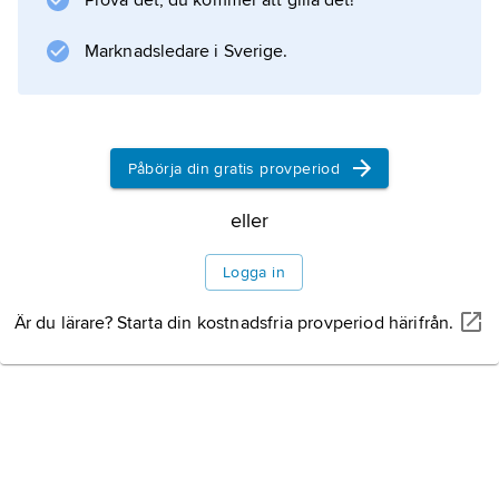
Prova det, du kommer att gilla det!
Beroende på skadans svårighetsgrad kan
amnesin bli bestående eller helt eller delvis
Marknadsledare i Sverige.
gå tillbaka. Den kan visa sig som nedsatt
inlärningsförmåga eller nedsatt förmåga att
behålla det inlärda i minnet.
Påbörja din gratis provperiod
eller
Information om artikeln
Logga in
Är du lärare? Starta din kostnadsfria provperiod härifrån.