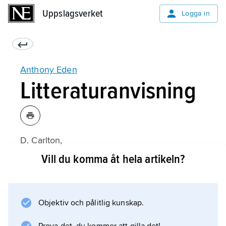
Uppslagsverket
Uppslagsverket
Logga in
Anthony Eden
Litteraturanvisning
D. Carlton,
Anthony Eden
Vill du komma åt hela artikeln?
(1981);
Objektiv och pålitlig kunskap.
Information om artikeln