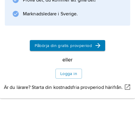
Prova det, du kommer att gilla det!
Marknadsledare i Sverige.
Påbörja din gratis provperiod
eller
Logga in
Är du lärare? Starta din kostnadsfria provperiod härifrån.