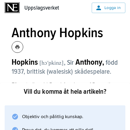
Uppslagsverket
Uppslagsverket
Logga in
Anthony Hopkins
Hopkins
Anthony,
, Sir
född
[hɔʹpkinz]
1937, brittisk (walesisk) skådespelare.
Efter studier vid Royal Academy of Dramatic
Vill du komma åt hela artikeln?
Art inledde Anthony Hopkins på 1960-talet en
framgångsrik teaterkarriär på såväl brittiska
som amerikanska scener. År 1968 gjorde han
sin långfilmsdebut i ”Så tuktas ett lejon”.
Objektiv och pålitlig kunskap.