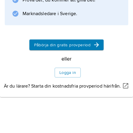
Prova det, du kommer att gilla det!
Marknadsledare i Sverige.
Information om artikeln
Påbörja din gratis provperiod
eller
Logga in
Är du lärare? Starta din kostnadsfria provperiod härifrån.