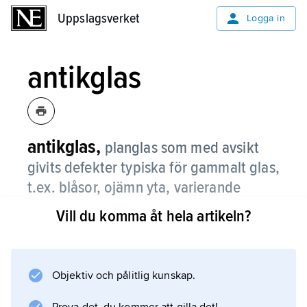
Uppslagsverket
Uppslagsverket
Logga in
antikglas
antikglas,
planglas som med avsikt
givits defekter typiska för gammalt glas,
t.ex. blåsor, ojämn yta, varierande
tjocklek och liknande.
Vill du komma åt hela artikeln?
Objektiv och pålitlig kunskap.
Information om artikeln