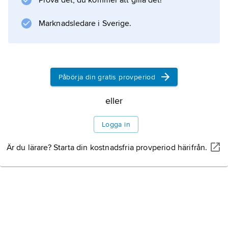
Prova det, du kommer att gilla det!
Marknadsledare i Sverige.
Påbörja din gratis provperiod
eller
Logga in
Är du lärare? Starta din kostnadsfria provperiod härifrån.