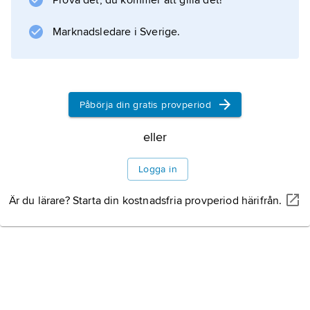
Information om artikeln
Prova det, du kommer att gilla det!
Marknadsledare i Sverige.
Påbörja din gratis provperiod
eller
Logga in
Är du lärare? Starta din kostnadsfria provperiod härifrån.