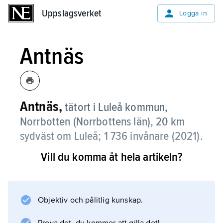
Uppslagsverket
Uppslagsverket
Logga in
Antnäs
Antnäs,
tätort i Luleå kommun,
Norrbotten (Norrbottens län), 20 km
sydväst om Luleå;
1 736 invånare (2021)
.
Vill du komma åt hela artikeln?
Antnäs är främst bostadsort med
arbetspendling till Luleå.
Objektiv och pålitlig kunskap.