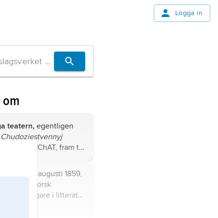
Logga in
n om
a teatern,
egentligen
 Chudozjestvennyj
kij teatr
(MChAT, fram till
, rysk scen med
, grundad i Moskva 1897.
nut,
född 4 augusti 1859,
uari 1952, norsk
Nobelpristagare i litteratur