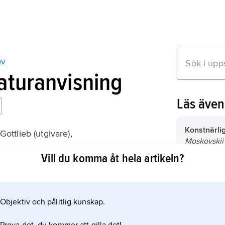
ov
raturanvisning
Läs äve
Konstnärlig
 Gottlieb (utgivare),
Moskovskij
ge Companion to Chekhov
akademitjes
Vill du komma åt hela artikeln?
1920 MChT)
världsrykte
Hamsun
,
K
död 19 febr
författare, 
Objektiv och pålitlig kunskap.
mation om artikeln
1920.