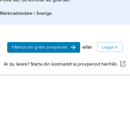
Prova det, du kommer att gilla det!
Strindberg
januari 184
Marknadsledare i Sverige.
författare 
Lagerlöf, S
1858, död 1
Nobelprista
eller
Påbörja din gratis provperiod
Logga in
kvinnliga 
Akademien f
drama
, del
släktartikel
Är du lärare? Starta din kostnadsfria provperiod härifrån.
grund- elle
av lyriken 
flera konst
teaterföres
cykelsport,
del av teat
specialkons
landsväg, 
utomhus sam
film
, samma
eller berät
eller video