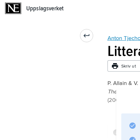
Uppslagsverket
Uppslagsverket
Anton Tjech
Litte
Skriv ut
P. Allain & V.
The Cambrid
(2000);
Infor