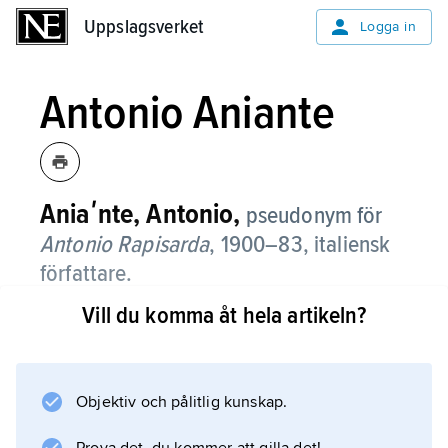
Uppslagsverket
Uppslagsverket
Logga in
Antonio Aniante
Aniaʹnte, Antonio,
pseudonym för
Antonio Rapisarda
, 1900–83, italiensk
författare.
Vill du komma åt hela artikeln?
Efter att ha skrivit både romaner och
skådespel publicerade Aniante en rad
biografier bl.a. över
Mussolini
Objektiv och pålitlig kunskap.
(1932) och