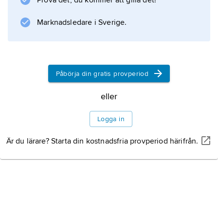
Prova det, du kommer att gilla det!
D’Annunzio
(1934). Efter att ha blivit antifascist förlade han
Marknadsledare i Sverige.
sin verksamhet till Frankrike, där han gav ut
Vie et aventures de Marco Polo
(1938).
Påbörja din gratis provperiod
eller
Information om artikeln
Logga in
Är du lärare? Starta din kostnadsfria provperiod härifrån.