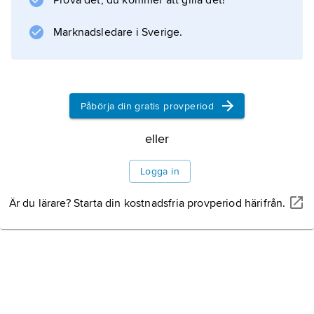
Prova det, du kommer att gilla det!
till 1876 års författning, som gav Spanien tre
årtionden av relativ stabilitet. Han var starkt
Marknadsledare i Sverige.
konservativ, centralistiskt inriktad och helt
oförsonlig mot frihetssträvandena på Kuba
och Filippinerna. Han dog skjuten av en
Påbörja din gratis provperiod
anarkist.
eller
Logga in
Information om artikeln
Är du lärare? Starta din kostnadsfria provperiod härifrån.