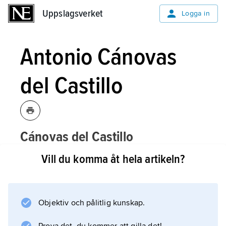
Uppslagsverket
Uppslagsverket
Logga in
Antonio Cánovas
del Castillo
Cánovas del Castillo
Antonio,
j
,
1828–
[kaʹnoβasdelkastiʹl
o]
Vill du komma åt hela artikeln?
97, spansk politiker och författare,
regeringschef fyra gånger efter den
spanska monarkins restauration 1874.
Objektiv och pålitlig kunskap.
Antonio Cánovas del Castillo var upphovsman