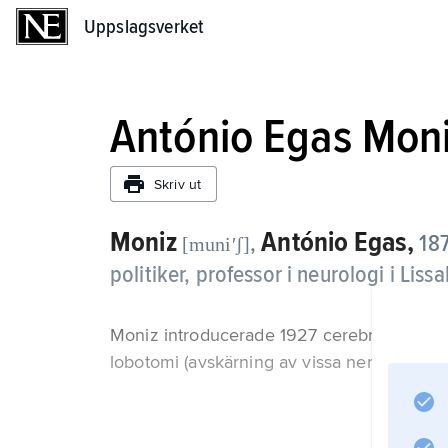
Uppslagsverket
Uppslagsverket
António Egas Mon
Skriv ut
Moniz
António Egas,
,
187
[muniʹʃ]
politiker, professor i neurologi i Lis
Moniz introducerade 1927 cerebral angiogr
lobotomi (avskärning av vissa nervbanor til