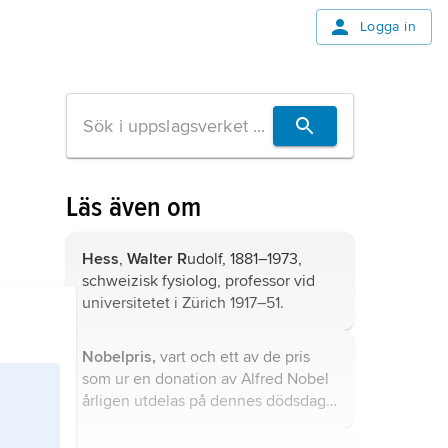
Logga in
Läs även om
Hess
,
Walter R
udolf, 1881–1973,
schweizisk fysiolog, professor vid
universitetet i Zürich 1917–51.
Nobelpris,
vart och ett av de pris
som ur en donation av Alfred Nobel
årligen utdelas på dennes dödsdag
10 december.