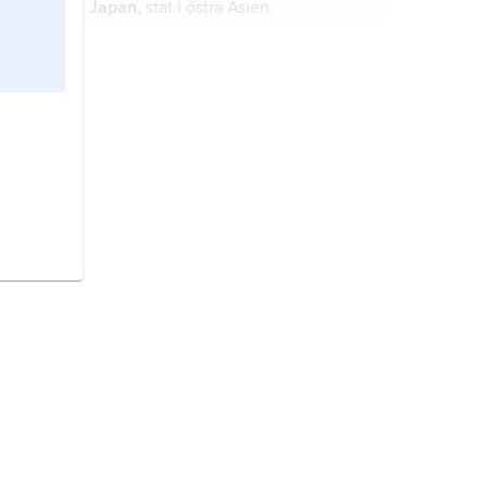
Japan,
stat i östra Asien.
Sverige,
stat på Skandinaviska
halvön, norra Europa.