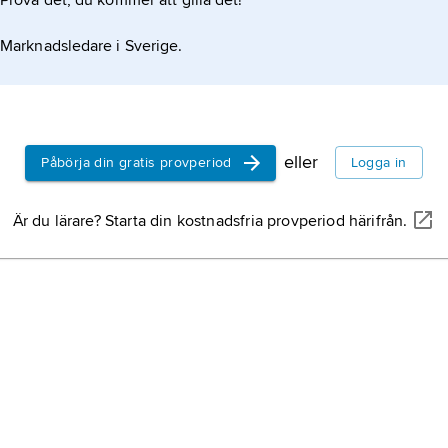
Prova det, du kommer att gilla det!
Marknadsledare i Sverige.
eller
Påbörja din gratis provperiod
Logga in
Är du lärare? Starta din kostnadsfria provperiod härifrån.