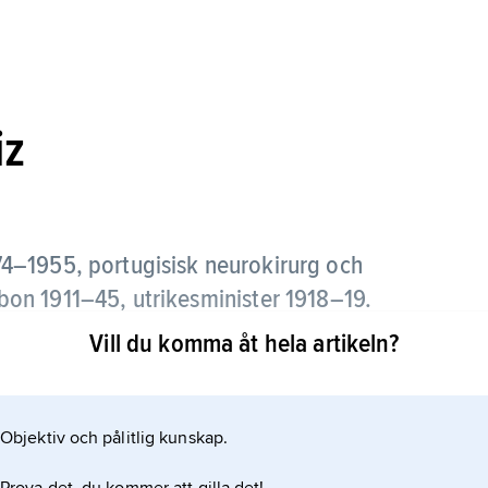
iz
4–1955, portugisisk neurokirurg och
sabon 1911–45, utrikesminister 1918–19.
Vill du komma åt hela artikeln?
afi (kärlröntgenundersökning av hjärnan) och 1935
l hjärnans framlober).
Objektiv och pålitlig kunskap.