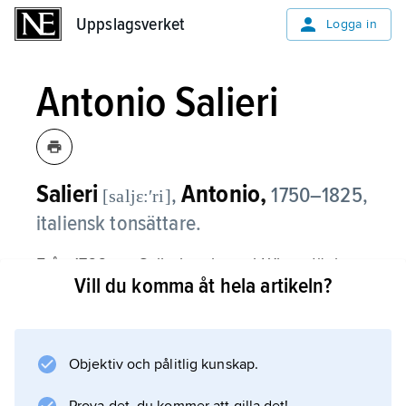
Uppslagsverket
Uppslagsverket
Logga in
Antonio Salieri
Salieri
Antonio,
,
1750–1825,
[saljɛ:ʹri]
italiensk tonsättare.
Från 1766 var Salieri verksam i Wien, där han
Vill du komma åt hela artikeln?
fick en ledande roll i stadens musikliv, som
hovkapellmästare 1788–1824 och som ledare
av Tonkünstler-Sozietät till 1818. Han
undervisade bl.a. Beethoven och Schubert.
Objektiv och pålitlig kunskap.
Salieris operastil var starkt influerad av Gluck,