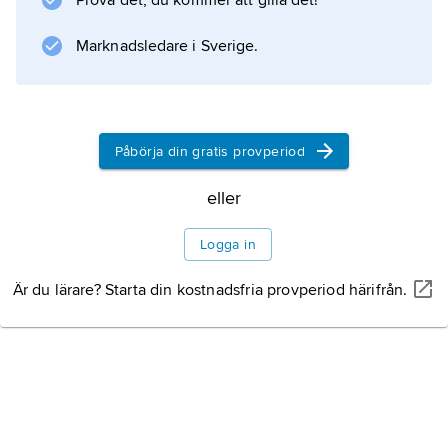
Prova det, du kommer att gilla det!
t.ex. i hans största framgång
Tarare
Marknadsledare i Sverige.
(Paris 1787, omarbetad för
Påbörja din gratis provperiod
Information om artikeln
eller
Logga in
Är du lärare? Starta din kostnadsfria provperiod härifrån.