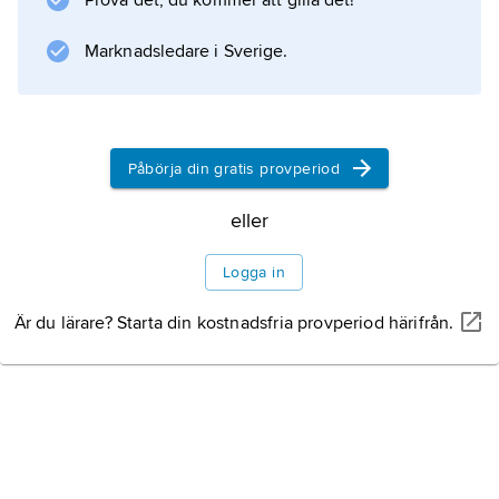
Prova det, du kommer att gilla det!
Information om artikeln
Marknadsledare i Sverige.
Påbörja din gratis provperiod
eller
Logga in
Är du lärare? Starta din kostnadsfria provperiod härifrån.