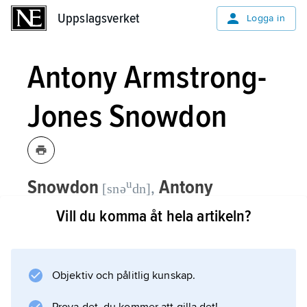
Uppslagsverket
Uppslagsverket
Logga in
Antony Armstrong-
Jones Snowdon
Snowdon
Antony
u
,
[snə
dn]
Armstrong-Jones,
Earl of Snowdon
Vill du komma åt hela artikeln?
(Lord Snowdon),
brittisk fotograf, se
Armstrong-Jones
.
Objektiv och pålitlig kunskap.