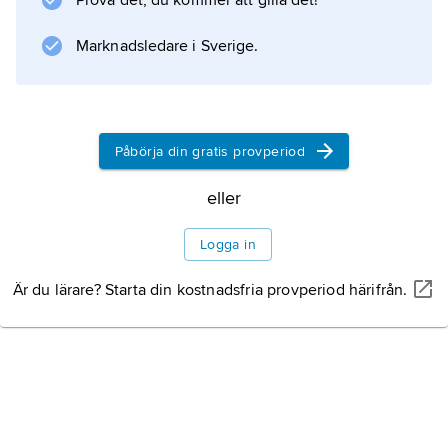
Prova det, du kommer att gilla det!
Marknadsledare i Sverige.
Påbörja din gratis provperiod
eller
Logga in
Är du lärare? Starta din kostnadsfria provperiod härifrån.