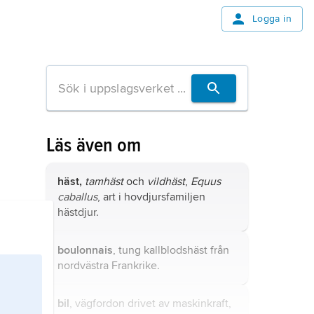
Logga in
Läs även om
häst,
tamhäst
och
vildhäst
,
Equus
caballus
, art i hovdjursfamiljen
hästdjur.
boulonnais
, tung kallblodshäst från
nordvästra Frankrike.
bil
, vägfordon drivet av maskinkraft,