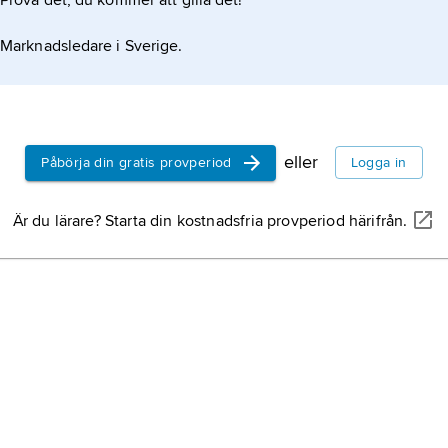
Prova det, du kommer att gilla det!
Marknadsledare i Sverige.
eller
Påbörja din gratis provperiod
Logga in
Är du lärare? Starta din kostnadsfria provperiod härifrån.