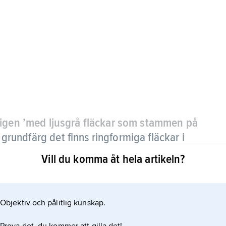
ligen ’med ljusgrå fläckar som stammen på
s grundfärg det finns ringformiga fläckar i
Vill du komma åt hela artikeln?
a olika färger, såsom brun, fux och skimmel, men
något av de två avblekningsanlagen, dvs. gulanlag
Objektiv och pålitlig kunskap.
n. Hästen ser ut att ha ett mönster av regelbundna