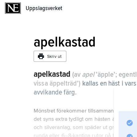
Uppslagsverket
Uppslagsverket
apelkastad
Skriv ut
apelkastad
(av
apel
’äpple’; egent
vissa äppelträd’)
kallas en häst i var
avvikande färg.
Mönstret förekommer tillsammans med fler
det syns extra tydligt om hästen även har 
och silveranlag, som späder ut grundfärge
runda eller 6–8-kantiga rutor på hals och