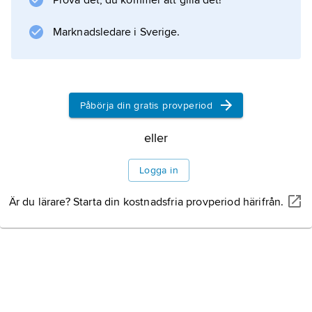
Prova det, du kommer att gilla det!
Marknadsledare i Sverige.
Påbörja din gratis provperiod
eller
Logga in
Är du lärare? Starta din kostnadsfria provperiod härifrån.