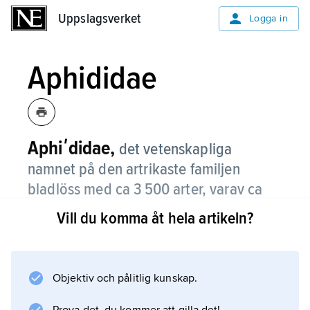
Uppslagsverket
Uppslagsverket
Logga in
Aphididae
Aphiʹdidae,
det vetenskapliga
namnet på den artrikaste familjen
bladlöss med ca 3 500 arter, varav ca
370 i Sverige.
Vill du komma åt hela artikeln?
Objektiv och pålitlig kunskap.
Information om artikeln