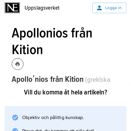
Uppslagsverket
Uppslagsverket
Logga in
Apollonios från
Kition
Apolloʹnios från Kition
(grekiska
Apollōnios
)
,
århundradet närmast före
Vill du komma åt hela artikeln?
Kr.f., grekisk läkare av den empiriska
skolan.
Objektiv och pålitlig kunskap.
Av Apollonios skrifter finns bevarat ett
illustrerat verk om behandlingen av luxationer