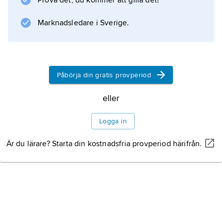
Prova det, du kommer att gilla det!
(vrickningar). Apollonios är starkt beroende av
Hippokrates och polemiserar mot Herofilos
Marknadsledare i Sverige.
och hans skola.
Påbörja din gratis provperiod
Information om artikeln
eller
Logga in
Är du lärare? Starta din kostnadsfria provperiod härifrån.