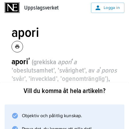
Uppslagsverket
Uppslagsverket
Logga in
apori
aporiʹ
(grekiska
aporiʹa
’obeslutsamhet’, ’svårighet’, av
aʹporos
’svår’, ’invecklad’, ’ogenomtränglig’)
,
teoretisk svårighet, förbryllande
Vill du komma åt hela artikeln?
självmotsägelse.
Enligt Aristoteles uppstår en apori när man ur
två i lika hög grad övertygande argument kan
Objektiv och pålitlig kunskap.
härleda slutsatser som motsäger varandra.