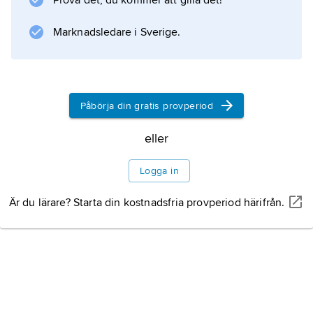
Prova det, du kommer att gilla det!
Marknadsledare i Sverige.
Påbörja din gratis provperiod
eller
Logga in
Är du lärare? Starta din kostnadsfria provperiod härifrån.