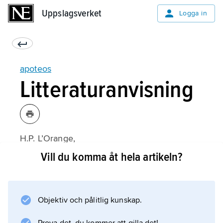
Uppslagsverket
Uppslagsverket
Logga in
apoteos
Litteraturanvisning
H.P. L’Orange,
Apotheosis in Ancient Portraiture
Vill du komma åt hela artikeln?
(1947);
Objektiv och pålitlig kunskap.
Information om artikeln