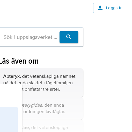
Logga in
Läs även om
Apteryx,
det vetenskapliga namnet
på det enda släktet i fågelfamiljen
kivier; det omfattar tre arter.
kivier
,
Apterygidae
, den enda
familjen i ordningen kivifåglar.
Capitonidae,
det vetenskapliga