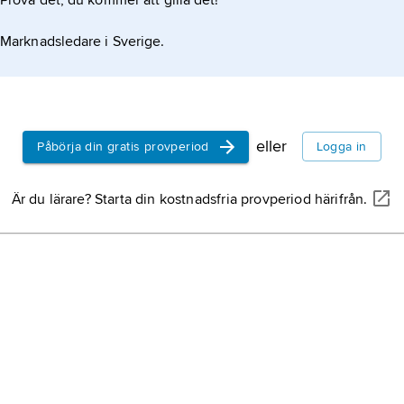
Prova det, du kommer att gilla det!
Marknadsledare i Sverige.
eller
Påbörja din gratis provperiod
Logga in
Är du lärare? Starta din kostnadsfria provperiod härifrån.