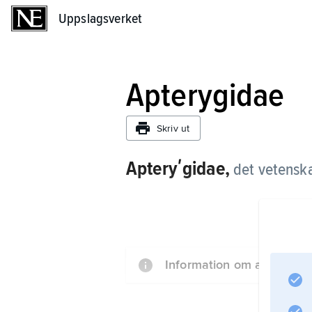
Uppslagsverket
Uppslagsverket
Apterygidae
Skriv ut
Apteryʹgidae,
det vetensk
Information om artikeln