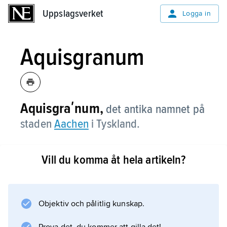
Uppslagsverket
Uppslagsverket
Logga in
Aquisgranum
Aquisgraʹnum,
det antika namnet på
staden
Aachen
i Tyskland.
Vill du komma åt hela artikeln?
Information om artikeln
Objektiv och pålitlig kunskap.