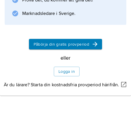
Prova det, du kommer att gilla det!
Marknadsledare i Sverige.
Påbörja din gratis provperiod
eller
Logga in
Är du lärare? Starta din kostnadsfria provperiod härifrån.