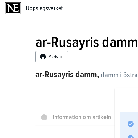
Uppslagsverket
Uppslagsverket
ar-Rusayris dam
Skriv ut
ar-Rusayris damm,
damm i östra 
Information om artikeln