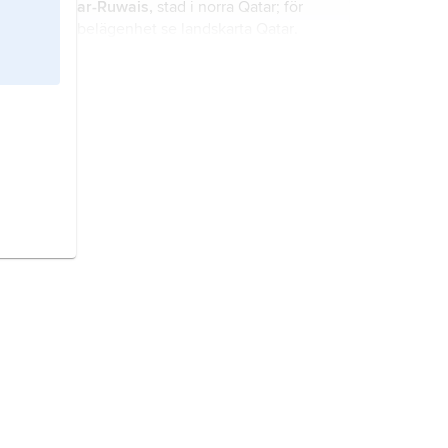
ar-Ruwais,
stad i norra Qatar; för
belägenhet se landskarta
Qatar
.
ar-Rustaq,
stad i norra Oman; för
belägenhet se landskarta
Oman
.
ar-Ratqa,
flod i västra Irak; för
belägenhet se landskarta
Irak
.
ar-Rawdatayn,
oljefält i norra
Kuwait; för belägenhet se landskarta
Kuwait
.
ar-Rutba,
stad i västra Irak; för
belägenhet se landskarta
Irak
.
AR,
nationalitetsbeteckning för
Argentina.