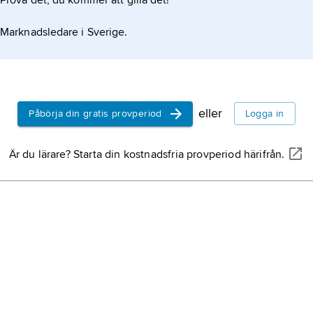
Prova det, du kommer att gilla det!
Marknadsledare i Sverige.
eller
Påbörja din gratis provperiod
Logga in
Är du lärare? Starta din kostnadsfria provperiod härifrån.