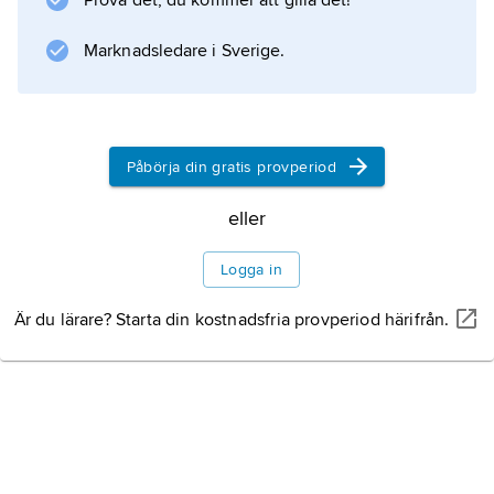
Prova det, du kommer att gilla det!
Marknadsledare i Sverige.
Information om artikeln
Påbörja din gratis provperiod
eller
Logga in
Är du lärare? Starta din kostnadsfria provperiod härifrån.