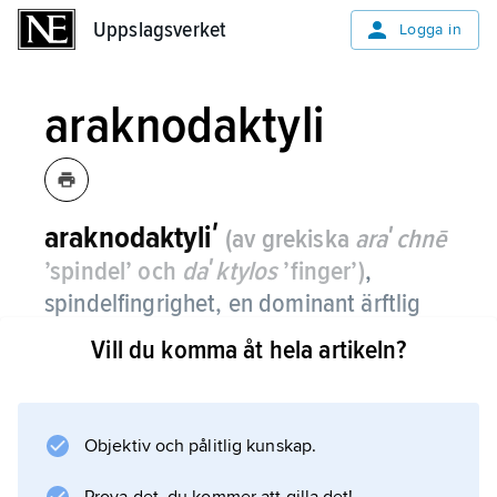
Uppslagsverket
Uppslagsverket
Logga in
araknodaktyli
araknodaktyliʹ
(av grekiska
araʹchnē
’spindel’ och
daʹktylos
’finger’)
,
spindelfingrighet, en dominant ärftlig
missbildning i form av extremt långa,
Vill du komma åt hela artikeln?
smala fingrar.
Jämför
Marfans syndrom
Objektiv och pålitlig kunskap.
.