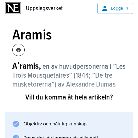
Uppslagsverket
Uppslagsverket
Logga in
Aramis
Aʹramis,
en av huvudpersonerna i ”Les
Trois Mousquetaires” (1844; ”De tre
musketörerna”) av Alexandre Dumas
d.ä.
Vill du komma åt hela artikeln?
Aramis är den elegante kvinnotjusaren som
sedan blir jesuitgeneral.
Objektiv och pålitlig kunskap.