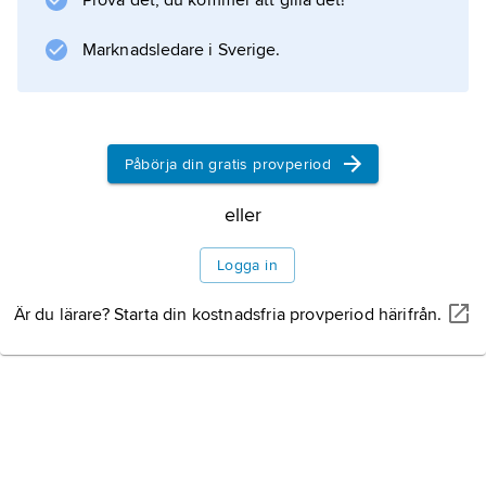
Prova det, du kommer att gilla det!
Information om artikeln
Marknadsledare i Sverige.
Påbörja din gratis provperiod
eller
Logga in
Är du lärare? Starta din kostnadsfria provperiod härifrån.