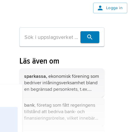
Logga in
Läs även om
sparkassa,
ekonomisk förening som
bedriver inlåningsverksamhet bland
en begränsad personkrets, t.ex.
anställda i ett företag.
bank
, företag som fått regeringens
tillstånd att bedriva bank- och
finansieringsrörelse, vilket innebär
rätt att bl.a. ta emot inlåning på
konto från allmänheten, låna i