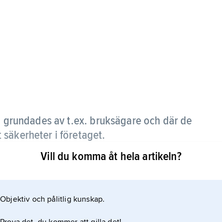
 grundades av t.ex. bruksägare och där de
säkerheter i företaget.
Vill du komma åt hela artikeln?
k i Västergötland. Ett tjugotal sparkassor förekom
st känd är Uddeholms sparkassa, vars inlåning blev
1857–58. Flera arbetarsparkassor gick under andra
Objektiv och pålitlig kunskap.