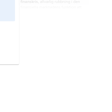
finanskris,
allvarlig rubbning i den
Riksbanken utan säkerhet och
finansiella marknadens funktion att
placera pengar på räntebärande
tillgodose likviditetsbehov och
konto i Riksbanken.
omfördela risker i ekonomin.
glasindustri,
industrigren inom
mineralvaruindustrin.
Västergötland,
landskap i Götaland.
födelsekontroll,
antikonception
,
metoder för att förhindra befruktning
(konception) vid samlag.
järn,
metalliskt grundämne, över­
gångs­metall i periodiska systemets
grupp 8, känt sedan forntiden och
den tekniskt och ekonomiskt
viktigaste av alla metaller.
Bohuslän,
Sveriges västligaste