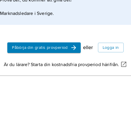
Prova det, du kommer att gilla det!
Marknadsledare i Sverige.
eller
Påbörja din gratis provperiod
Logga in
Är du lärare? Starta din kostnadsfria provperiod härifrån.