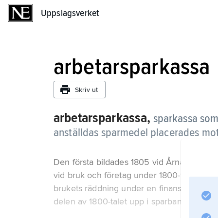
Uppslagsverket
Uppslagsverket
arbetarsparkassa
Skriv ut
arbetarsparkassa,
sparkassa som
anställdas sparmedel placerades mot 
Den första bildades 1805 vid Årnäs glasbru
vid bruk och företag under 1800-talet. Me
brukets räddning under en finansiell kris 
delen av 1800-talet upp i sparbanker.