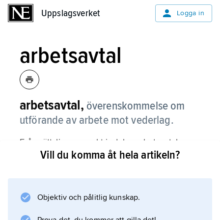
Uppslagsverket
Uppslagsverket
Logga in
arbetsavtal
arbetsavtal,
överenskommelse om
utförande av arbete mot vederlag.
Från rättslig synpunkt indelas arbetsavtalen
Vill du komma åt hela artikeln?
numera i två huvudkategorier,
anställningsavtal
och
uppdragsavtal
Objektiv och pålitlig kunskap.
.