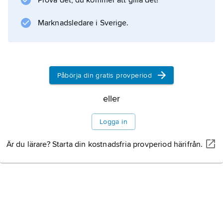
Prova det, du kommer att gilla det!
Marknadsledare i Sverige.
Information om artikeln
Påbörja din gratis provperiod
eller
Logga in
Är du lärare? Starta din kostnadsfria provperiod härifrån.