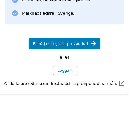
Prova det, du kommer att gilla det!
.
Marknadsledare i Sverige.
Information om artikeln
Påbörja din gratis provperiod
eller
Logga in
Är du lärare? Starta din kostnadsfria provperiod härifrån.