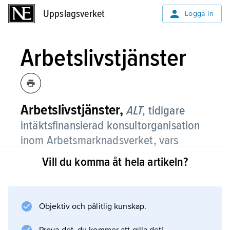
Uppslagsverket
Uppslagsverket
Logga in
Arbetslivstjänster
Arbetslivstjänster,
ALT
,
tidigare
intäktsfinansierad konsultorganisation
inom Arbetsmarknadsverket, vars
verksamhet syftade till att förhindra
Vill du komma åt hela artikeln?
utslagning av anställda från arbetslivet.
År 2005 gick ALT samman med Samhall
Resurs AB och bildade
Objektiv och pålitlig kunskap.
Arbetslivsresurs