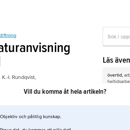
tiftning
raturanvisning
Läs äve
övertid,
arb
 K.-I. Rundqvist,
heltidsarbe
gen
ordinarie a
Vill du komma åt hela artikeln?
n 2005).
enligt arbe
kollektivav
rast,
avbrot
arbetstidsl
arbetstagar
arbetsställe
Objektiv och pålitlig kunskap.
ation om artikeln