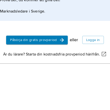
Prova det, du kommer att gilla det!
Marknadsledare i Sverige.
eller
Påbörja din gratis provperiod
Logga in
Är du lärare? Starta din kostnadsfria provperiod härifrån.