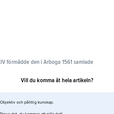
IV
förmådde den i Arboga 1561 samlade
Vill du komma åt hela artikeln?
ontroll över förvaltning, rättskipning och trupper i
sina yngre söner. Detta blev en av de främsta
n och hertig Johan två år senare.
Objektiv och pålitlig kunskap.