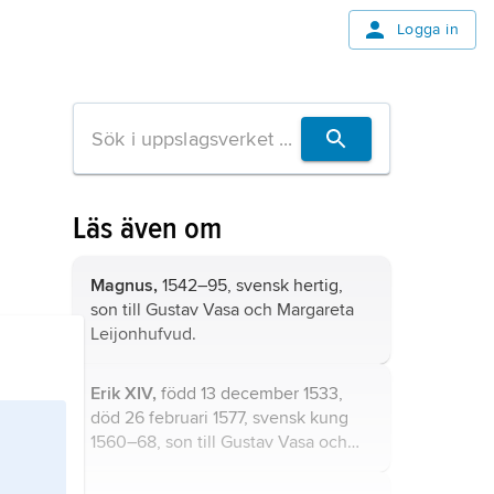
Logga in
Läs även om
Magnus,
1542–95, svensk hertig,
son till Gustav Vasa och Margareta
Leijonhufvud.
Erik XIV,
född 13 december 1533,
död 26 februari 1577, svensk kung
1560–68, son till
Gustav Vasa
och
Katarina av Sachsen–Lauenburg
.