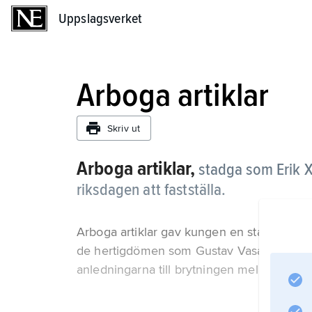
Uppslagsverket
Uppslagsverket
Arboga artiklar
Skriv ut
Arboga artiklar,
stadga som Erik
X
riksdagen att fastställa.
Arboga artiklar gav kungen en starkt ökad k
de hertigdömen som Gustav Vasa tilldelat 
anledningarna till brytningen mellan kunge