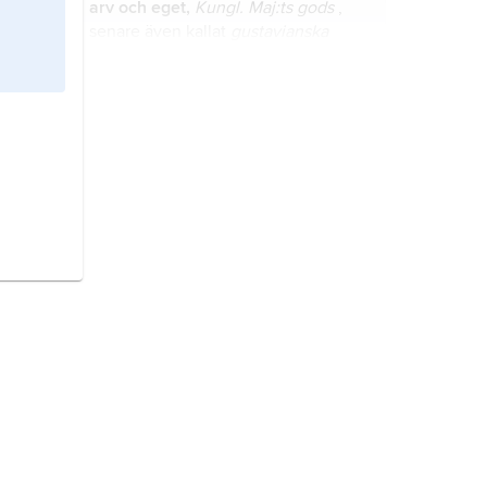
arv och eget,
Kungl. Maj:ts gods
,
senare även kallat
gustavianska
arvegodsen
, var ursprungligen
Gustav Vasas privata godsinnehav.
Johan III,
född 20 december 1537,
död 17 november 1592, svensk kung
från 1568, son till Gustav Vasa och
Margareta Leijonhufvud.
Jöran Persson
(
Göran Persson
),
enligt osäker uppgift adlad
Tegel
,
född cirka 1530, död 22 september
1568, ämbetsman,
Erik XIV
:s
sekreterare.