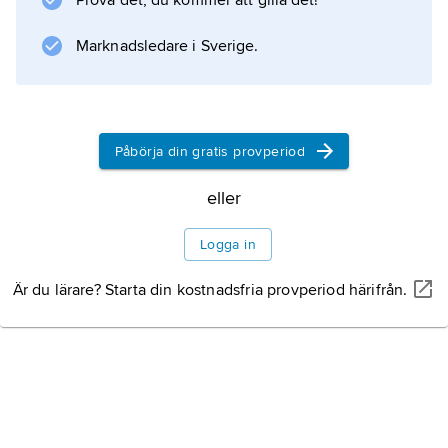
Prova det, du kommer att gilla det!
Marknadsledare i Sverige.
Information om artikeln
Påbörja din gratis provperiod
eller
Logga in
Är du lärare? Starta din kostnadsfria provperiod härifrån.