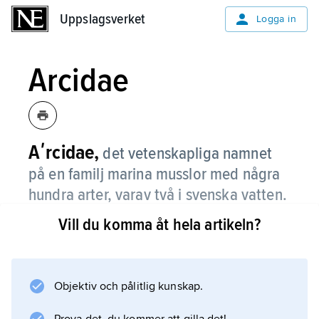
Uppslagsverket
Uppslagsverket
Logga in
Arcidae
Aʹrcidae,
det vetenskapliga namnet
på en familj marina musslor med några
hundra arter, varav två i svenska vatten.
Vill du komma åt hela artikeln?
De karakteriseras av att låset består av en
lång, rak rad små tänder i vartdera skalet, vilka
tillsammans bildar ett ”gångjärn”. De lever på
hårdbottnar, där de sitter fästa med
Objektiv och pålitlig kunskap.
byssustrådar.