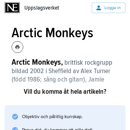
Uppslagsverket
Uppslagsverket
Logga in
Arctic Monkeys
Arctic Monkeys,
brittisk rockgrupp
bildad 2002 i Sheffield av Alex Turner
(
född 1986
; sång och gitarr), Jamie
Cook (
född 1985
; gitarr), Andy
Vill du komma åt hela artikeln?
Nicholson (bas) och Matt Helders (
född
1986
; trummor).
Objektiv och pålitlig kunskap.
Arctic Monkeys nådde från 2003 ut till en stor
publik genom att deras hemmainspelade låtar